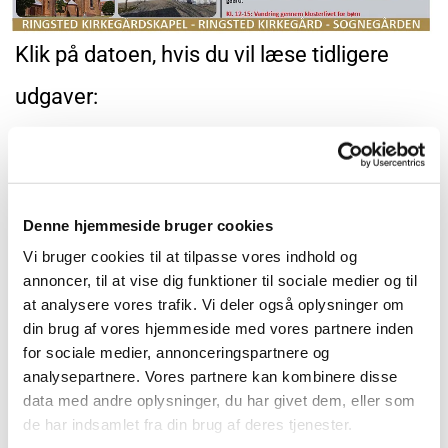
Klik på datoen, hvis du vil læse tidligere
udgaver:
d. 20. maj 2026
side 1
og
side 2
d. 13. maj 2026
side 1
og
side 2
d. 8. april 2026
side 1
og
side 2
d. 11. marts 2026
side 1
og
side 2
Denne hjemmeside bruger cookies
d. 4. februar 2026
side 1
og
side 2
Vi bruger cookies til at tilpasse vores indhold og
d. 7. januar 2026
side 1
og
side 2
annoncer, til at vise dig funktioner til sociale medier og til
d. 17. december 2025
at analysere vores trafik. Vi deler også oplysninger om
d. 10. december 2025
din brug af vores hjemmeside med vores partnere inden
d. 3. december 2025
for sociale medier, annonceringspartnere og
d. 26. november 2025
analysepartnere. Vores partnere kan kombinere disse
data med andre oplysninger, du har givet dem, eller som
d. 12. november 2025
de har indsamlet fra din brug af deres tjenester.
d. 29. oktober 2025