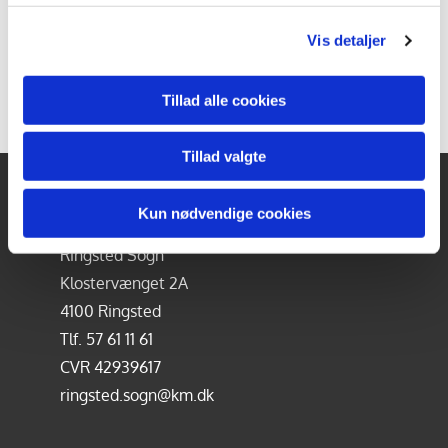
Vis detaljer
Tillad alle cookies
Tillad valgte
Kun nødvendige cookies
KIRKE- & KIRKEGÅRDSKONTORET
Ringsted Sogn
Klostervænget 2A
4100 Ringsted
Tlf.
57 61 11 61
CVR 42939617
ringsted.sogn@km.dk