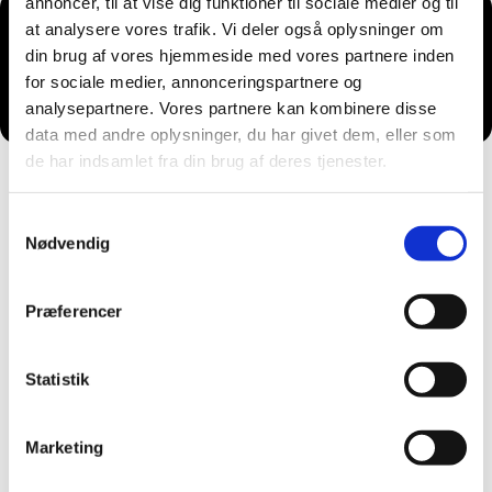
annoncer, til at vise dig funktioner til sociale medier og til
at analysere vores trafik. Vi deler også oplysninger om
din brug af vores hjemmeside med vores partnere inden
Du vil måske også kunne lide...
for sociale medier, annonceringspartnere og
analysepartnere. Vores partnere kan kombinere disse
data med andre oplysninger, du har givet dem, eller som
de har indsamlet fra din brug af deres tjenester.
Samtykkevalg
Nødvendig
Præferencer
Statistik
Marketing