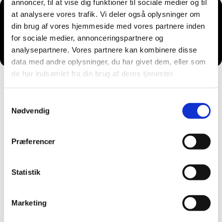
annoncer, til at vise dig funktioner til sociale medier og til
at analysere vores trafik. Vi deler også oplysninger om
din brug af vores hjemmeside med vores partnere inden
Du vil måske også kunne lide...
for sociale medier, annonceringspartnere og
analysepartnere. Vores partnere kan kombinere disse
data med andre oplysninger, du har givet dem, eller som
de har indsamlet fra din brug af deres tjenester.
Samtykkevalg
Nødvendig
Præferencer
Statistik
Marketing