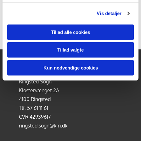
Vis detaljer
Tillad alle cookies
Tillad valgte
Kun nødvendige cookies
KIRKE- & KIRKEGÅRDSKONTORET
Ringsted Sogn
Klostervænget 2A
4100 Ringsted
Tlf.
57 61 11 61
CVR 42939617
ringsted.sogn@km.dk