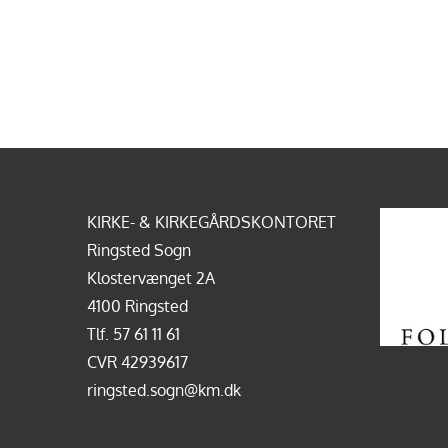
KIRKE- & KIRKEGÅRDSKONTORET
Ringsted Sogn
Klostervænget 2A
4100 Ringsted
Tlf.
57 61 11 61
CVR 42939617
ringsted.sogn@km.dk