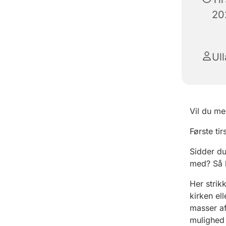
202
Ul
Vil du me
Første ti
Sidder du
med? Så k
Her strik
kirken el
masser af
mulighed 