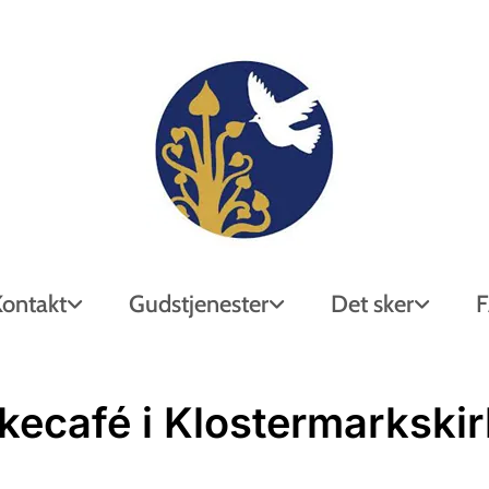
Kontakt
Gudstjenester
Det sker
kkecafé i Klostermarkski