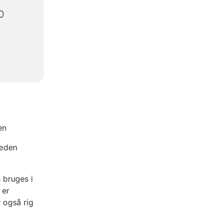
0
en
læden
 bruges i
 er
 også rig