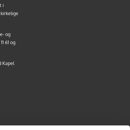
 i
kirkelige
e- og
 11 61
og
d Kapel