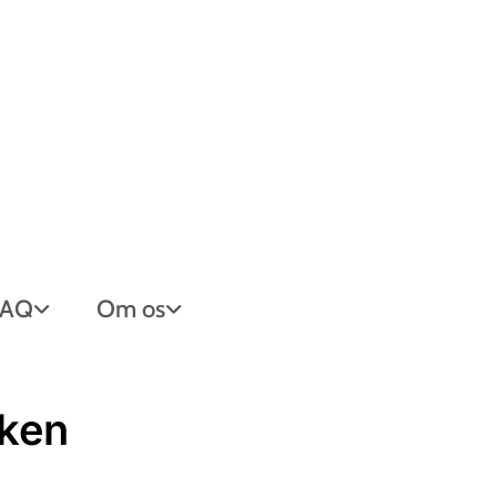
FAQ
Om os
rken