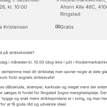
6, kl. 10:00
Ahorn Alle 46C, 410
Ringsted
la Kristensen
Gratis
d på strikkeholdet?
rsdag i måneden kl. 10.00 (dog ikke i juli) i Klostermarkskirk
 derhjemme med dit strikketøj men savner nogle at dele g
om forbi sognets strikkecafe!
kes dåbsklude, strømper, karklude og meget mere der enten
ler sælges til fordel for Ringsted Sogns menighedspleje. Der
 hygge og snak mens strikkepindene er i sving, og man har
for at få gode råd og udveksle ideer.