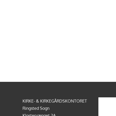
KIRKE- & KIRKEGÅRDSKONTORET
Ringsted Sogn
Klostervænget 2A