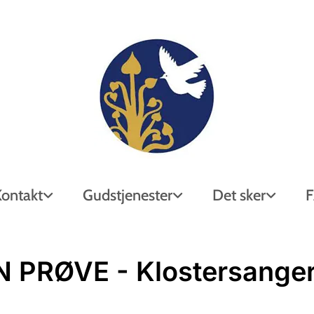
Kontakt
Gudstjenester
Det sker
 PRØVE - Klostersange