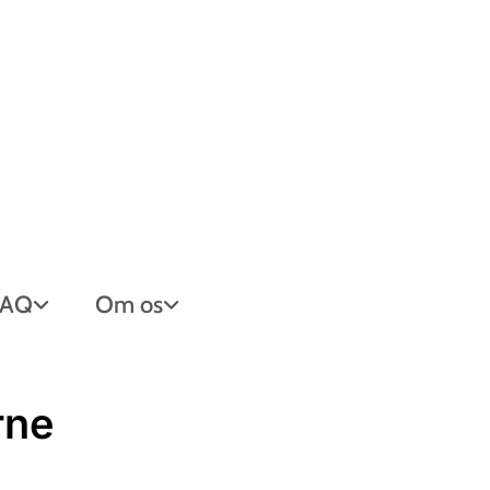
FAQ
Om os
rne