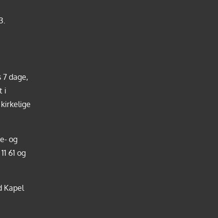
3.
 7 dage,
 i
kirkelige
e- og
 11 61
og
d Kapel