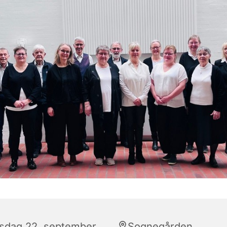
rsdag 22. september
Sognegården,