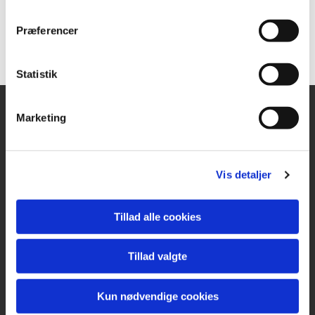
Præferencer
Statistik
Marketing
KIRKE- & KIRKEGÅRDSKONTORET
Ringsted Sogn
Vis detaljer
Klostervænget 2A
4100 Ringsted
Tlf.
57 61 11 61
Tillad alle cookies
CVR 42939617
ringsted.sogn@km.dk
Tillad valgte
Kun nødvendige cookies
Kontoret har åbent hverdage kl. 10-13