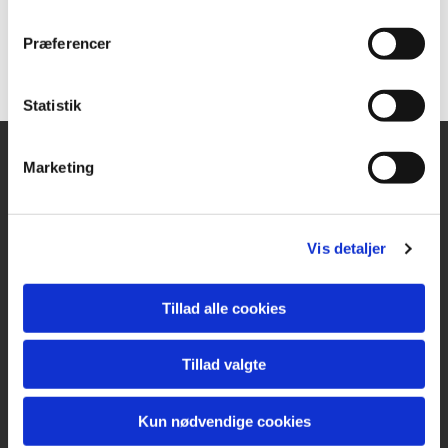
Præferencer
Statistik
Marketing
KIRKE- & KIRKEGÅRDSKONTORET
Ringsted Sogn
Vis detaljer
Klostervænget 2A
4100 Ringsted
Tlf.
57 61 11 61
Tillad alle cookies
CVR 42939617
ringsted.sogn@km.dk
Tillad valgte
Kun nødvendige cookies
Kontoret har åbent hverdage kl. 10-13