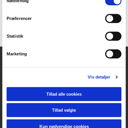
Nødvendig
Præferencer
Statistik
Marketing
KIRKE- & KIRKEGÅRDSKONTORET
Ringsted Sogn
Vis detaljer
Klostervænget 2A
4100 Ringsted
Tillad alle cookies
Tlf.
57 61 11 61
CVR 42939617
Tillad valgte
ringsted.sogn@km.dk
Kun nødvendige cookies