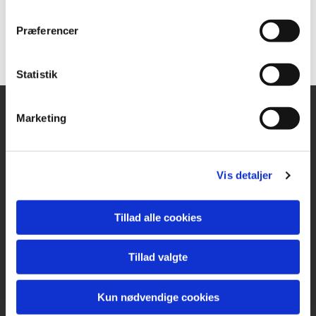
Præferencer
Statistik
Marketing
KIRKE- & KIRKEGÅRDSKONTORET
Ringsted Sogn
Vis detaljer
Klostervænget 2A
4100 Ringsted
Tlf.
57 61 11 61
Tillad alle cookies
CVR 42939617
ringsted.sogn@km.dk
Tillad valgte
Kun nødvendige cookies
Kontoret har åbent hverdage kl. 10-13