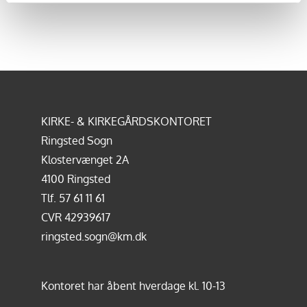
KIRKE- & KIRKEGÅRDSKONTORET
Ringsted Sogn
Klostervænget 2A
4100 Ringsted
Tlf.
57 61 11 61
CVR 42939617
ringsted.sogn@km.dk
Kontoret har åbent hverdage kl. 10-13