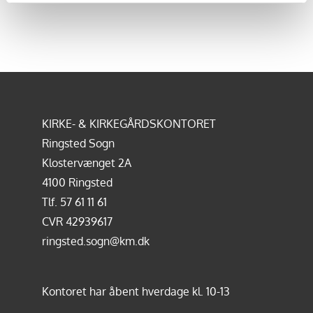
KIRKE- & KIRKEGÅRDSKONTORET
Ringsted Sogn
Klostervænget 2A
4100 Ringsted
Tlf.
57 61 11 61
CVR 42939617
ringsted.sogn@km.dk
Kontoret har åbent hverdage kl. 10-13