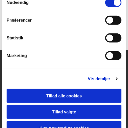
Nødvendig
Præferencer
Statistik
Marketing
KIRKE- & KIRKEGÅRDSKONTORET
Vis detaljer
Ringsted Sogn
Klostervænget 2A
4100 Ringsted
Tillad alle cookies
Tlf.
57 61 11 61
CVR 42939617
Tillad valgte
ringsted.sogn@km.dk
Kun nødvendige cookies